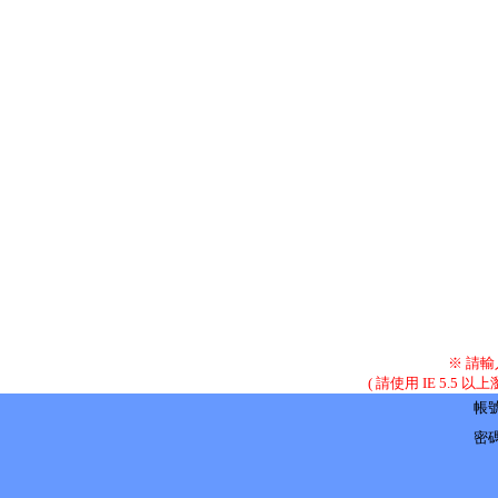
※ 請
( 請使用 IE 5.5 
帳
密